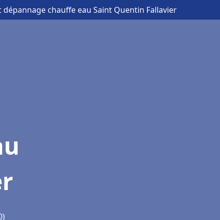
et dépannage chauffe eau Saint Quentin Fallavier
au
er
0)