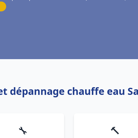
n et dépannage chauffe eau Sa
🔧
🔨