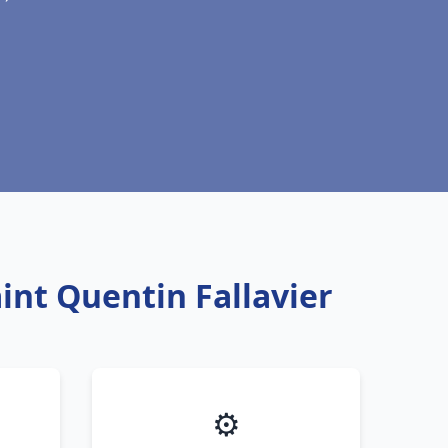
int Quentin Fallavier
⚙️