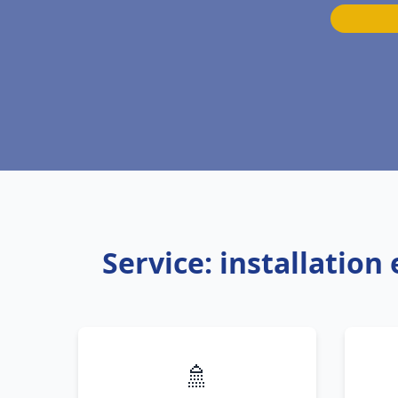
Service: installatio
🚿