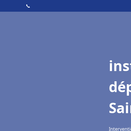
📞
ins
dé
Sai
Interventi