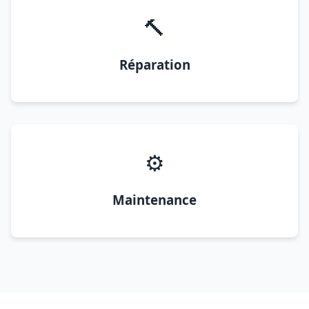
🔨
Réparation
⚙️
Maintenance