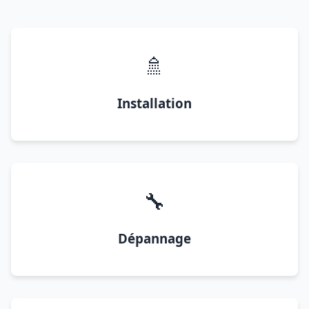
🚿
Installation
🔧
Dépannage