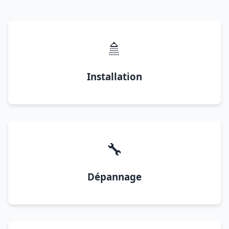
🚿
Installation
🔧
Dépannage