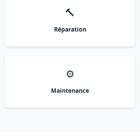
🔨
Réparation
⚙️
Maintenance