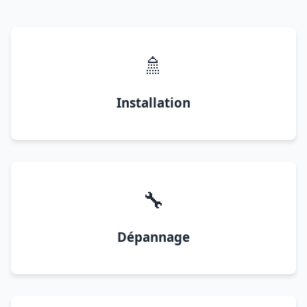
🚿
Installation
🔧
Dépannage