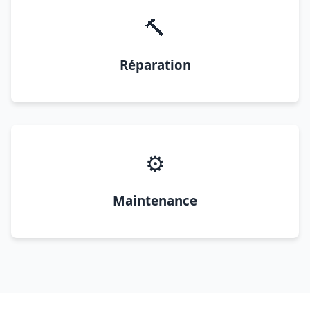
🔨
Réparation
⚙️
Maintenance