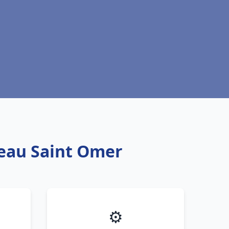
 eau Saint Omer
⚙️