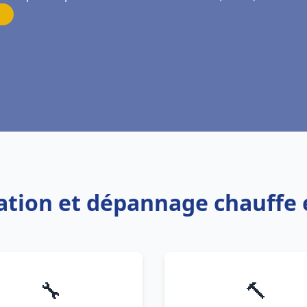
llation et dépannage chauffe
🔧
🔨