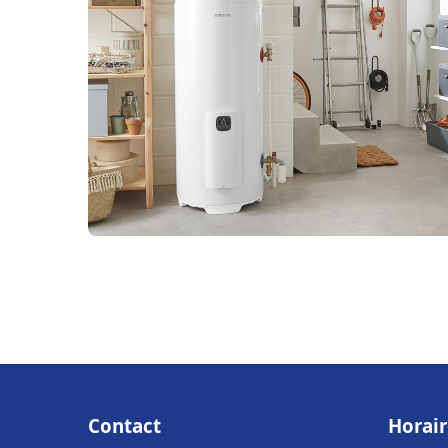
Contact
Horair