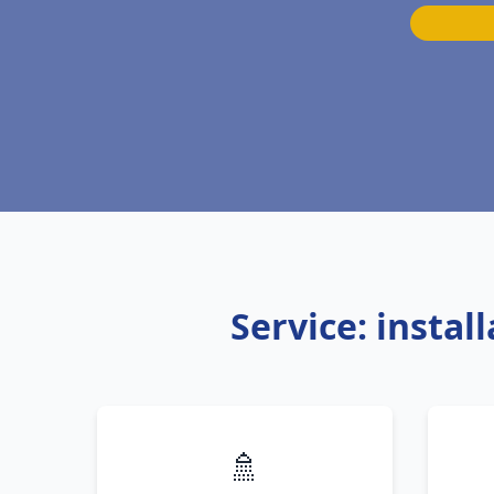
Service: insta
🚿