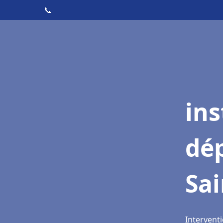
📞
ins
dé
Sa
Intervent