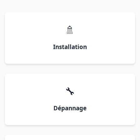
🚿
Installation
🔧
Dépannage