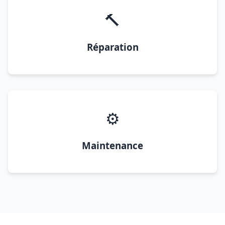
🔨
Réparation
⚙️
Maintenance