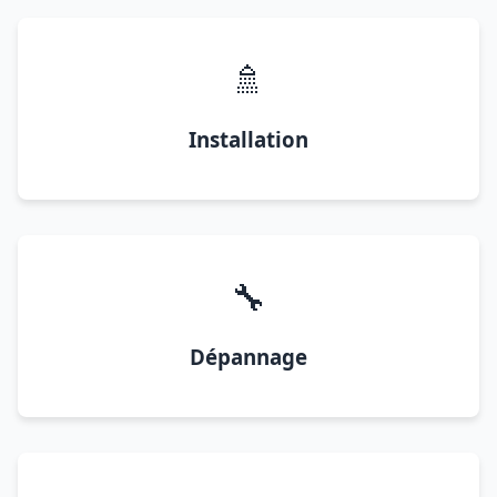
🚿
Installation
🔧
Dépannage