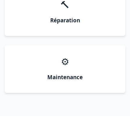
🔨
Réparation
⚙️
Maintenance