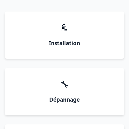
🚿
Installation
🔧
Dépannage