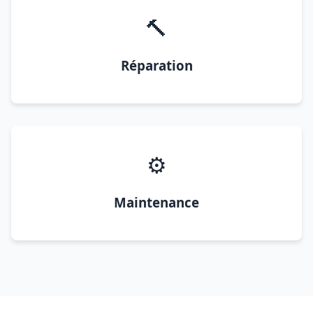
🔨
Réparation
⚙️
Maintenance