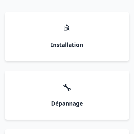
🚿
Installation
🔧
Dépannage