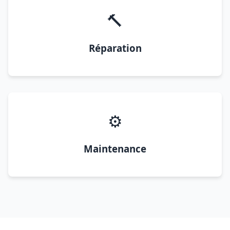
🔨
Réparation
⚙️
Maintenance