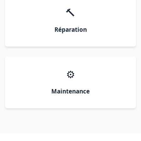
🔨
Réparation
⚙️
Maintenance