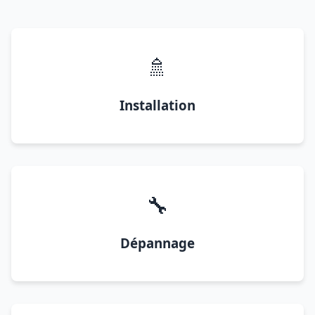
🚿
Installation
🔧
Dépannage