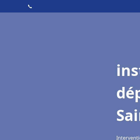
📞
ins
dé
Sai
Interventi