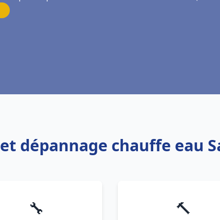
n et dépannage chauffe eau S
🔧
🔨