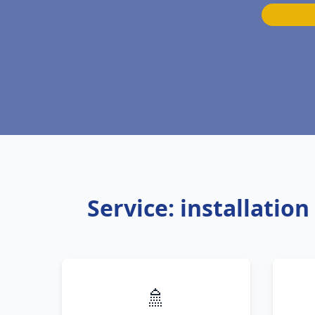
Service: installatio
🚿