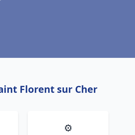
aint Florent sur Cher
⚙️