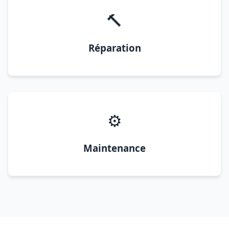
🔨
Réparation
⚙️
Maintenance