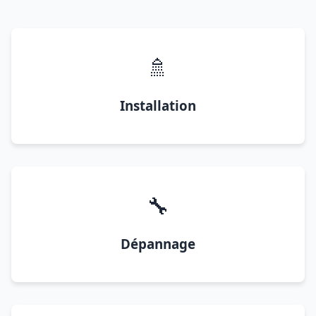
🚿
Installation
🔧
Dépannage