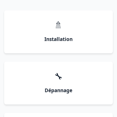
🚿
Installation
🔧
Dépannage