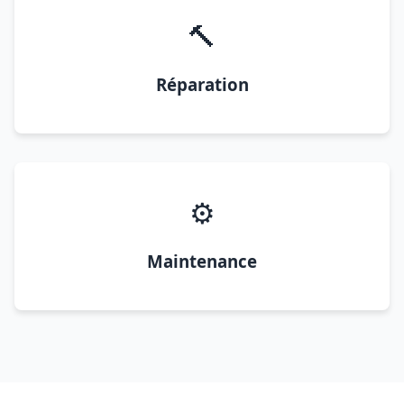
🔨
Réparation
⚙️
Maintenance