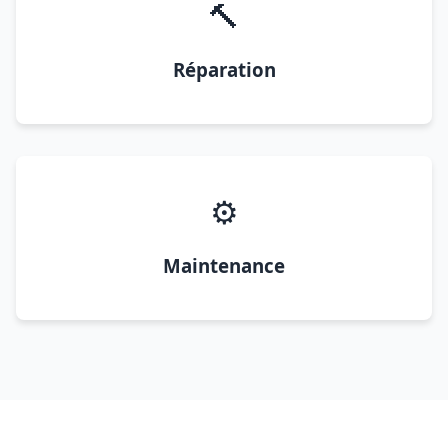
🔨
Réparation
⚙️
Maintenance