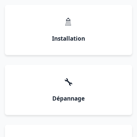
🚿
Installation
🔧
Dépannage