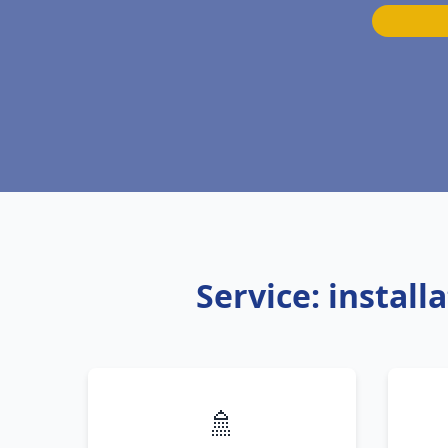
Service: instal
🚿