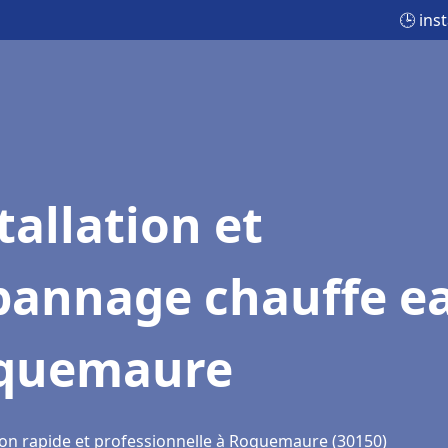
🕒 ins
tallation et
pannage chauffe e
quemaure
ion rapide et professionnelle à Roquemaure (30150)