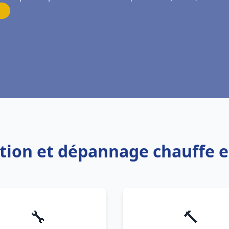
lation et dépannage chauff
🔧
🔨