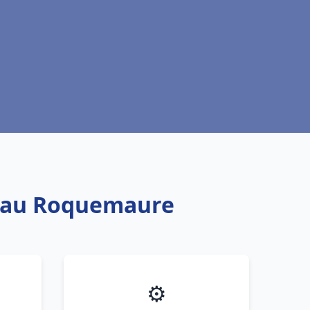
e eau Roquemaure
⚙️