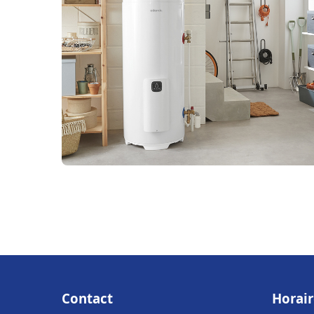
Contact
Horair