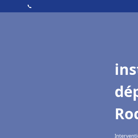
📞
ins
dé
Ro
Intervent