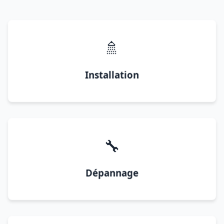
🚿
Installation
🔧
Dépannage