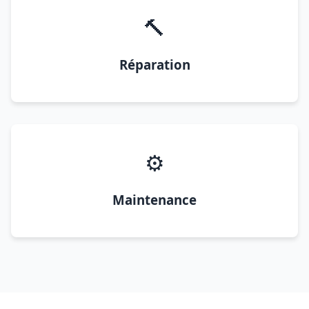
🔨
Réparation
⚙️
Maintenance