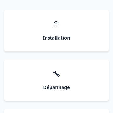
🚿
Installation
🔧
Dépannage