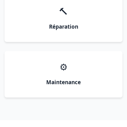
🔨
Réparation
⚙️
Maintenance