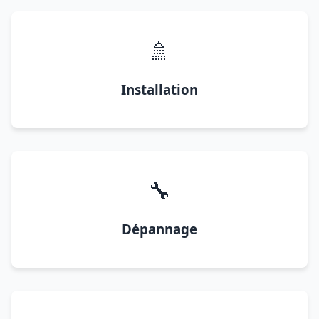
🚿
Installation
🔧
Dépannage