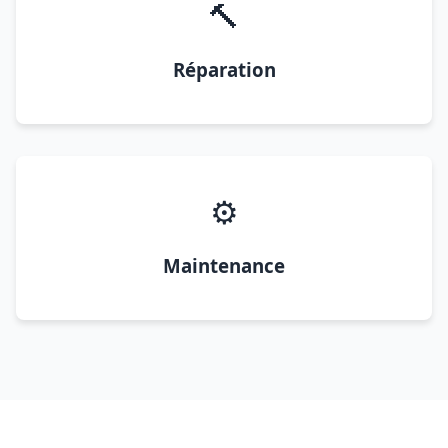
🔨
Réparation
⚙️
Maintenance