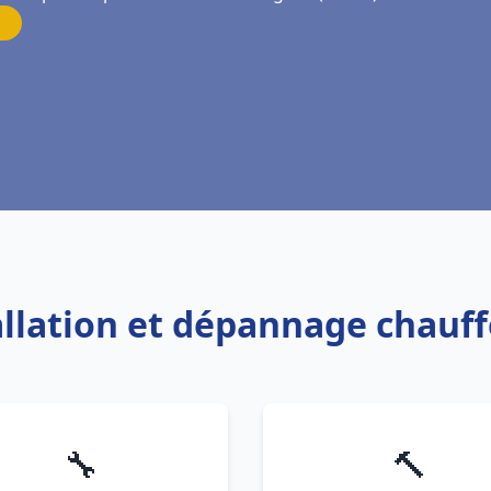
tallation et dépannage chauf
🔧
🔨