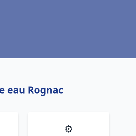
fe eau Rognac
⚙️