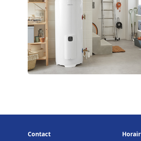
Contact
Horair