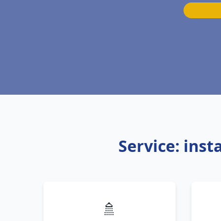
Service: ins
🚿