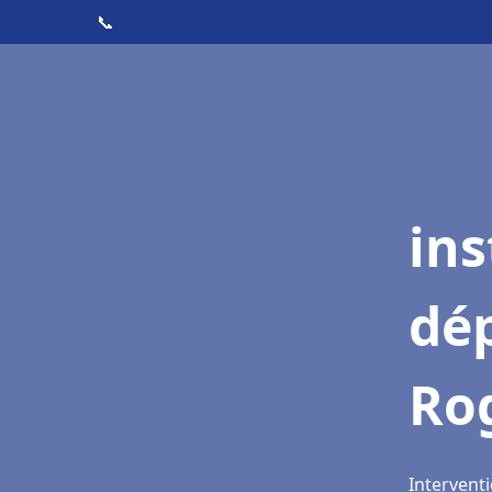
📞
ins
dé
Ro
Intervent