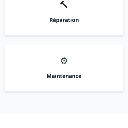
🔨
Réparation
⚙️
Maintenance