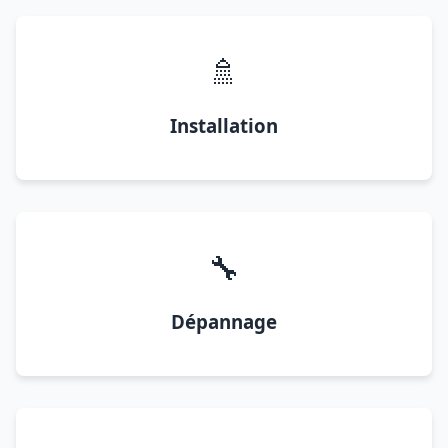
🚿
Installation
🔧
Dépannage