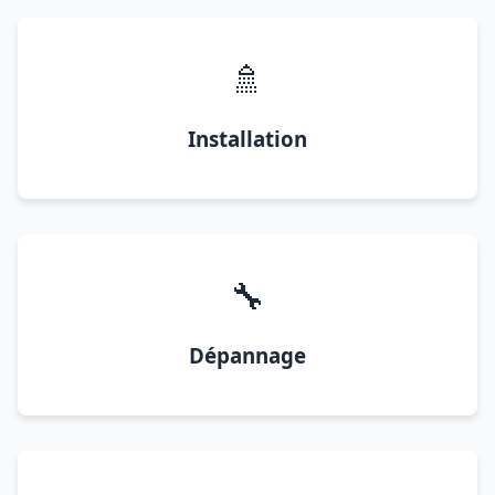
🚿
Installation
🔧
Dépannage