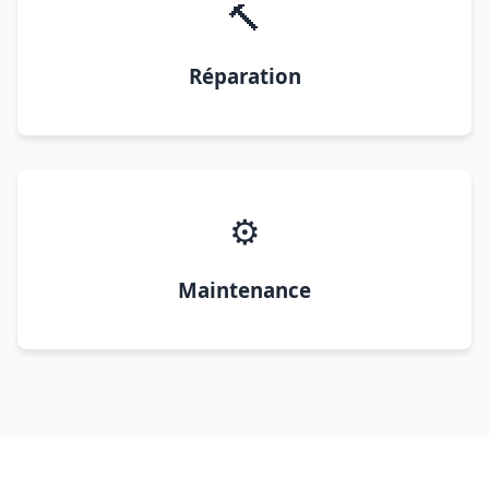
🔨
Réparation
⚙️
Maintenance