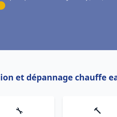
ation et dépannage chauffe e
🔧
🔨