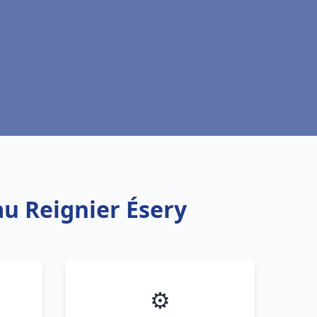
au Reignier Ésery
⚙️