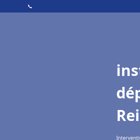
📞
ins
dé
Rei
Interventi