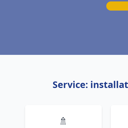
Service: install
🚿