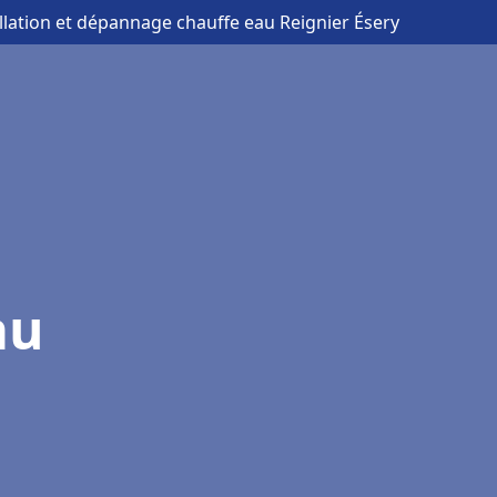
allation et dépannage chauffe eau Reignier Ésery
au