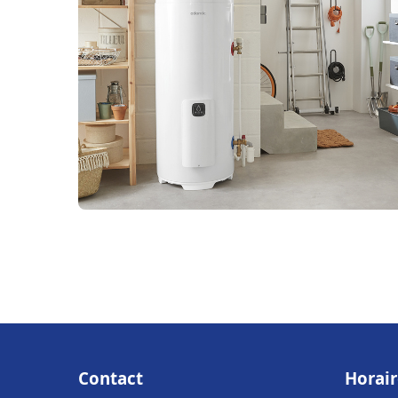
Contact
Horair