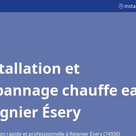
🕒 inst
tallation et
pannage chauffe e
gnier Ésery
on rapide et professionnelle à Reignier Ésery (74930)