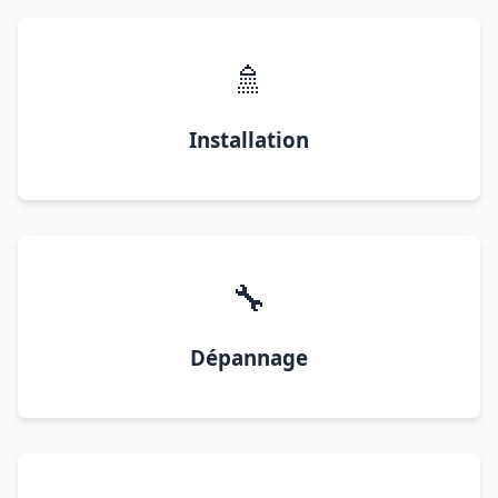
🚿
Installation
🔧
Dépannage