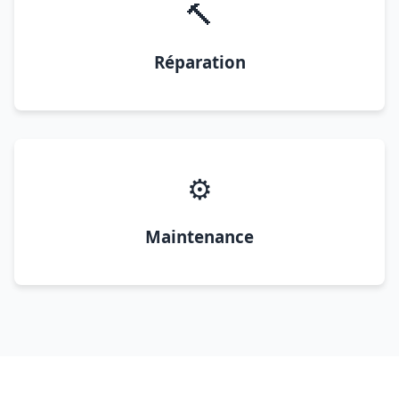
🔨
Réparation
⚙️
Maintenance