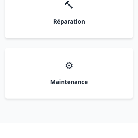
🔨
Réparation
⚙️
Maintenance