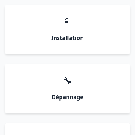
🚿
Installation
🔧
Dépannage