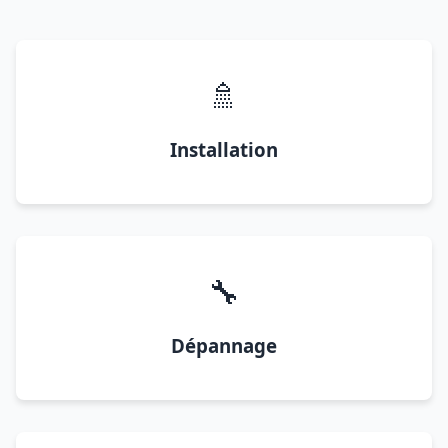
🚿
Installation
🔧
Dépannage