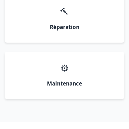
🔨
Réparation
⚙️
Maintenance