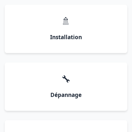
🚿
Installation
🔧
Dépannage