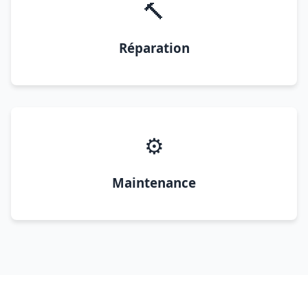
🔨
Réparation
⚙️
Maintenance