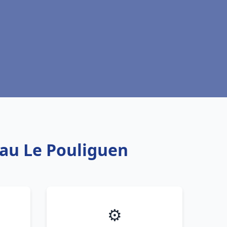
eau Le Pouliguen
⚙️