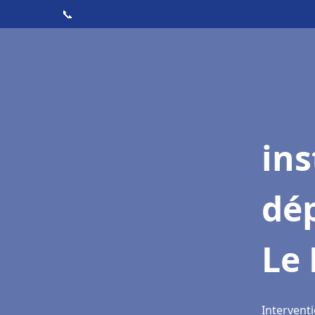
📞
ins
dé
Le
Interventi