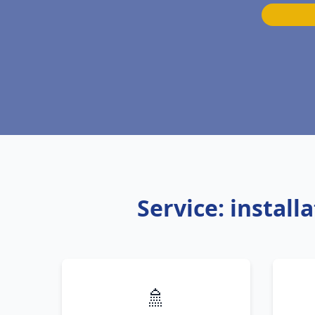
Service: instal
🚿