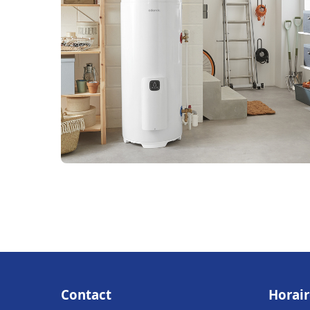
Contact
Horair