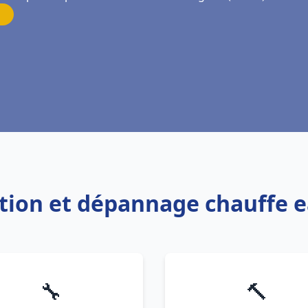
lation et dépannage chauffe 
🔧
🔨