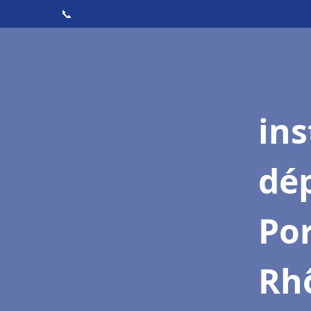
📞
ins
dé
Por
Rh