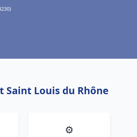
3230)
rt Saint Louis du Rhône
⚙️