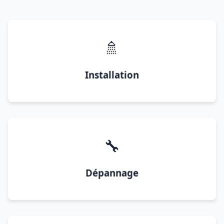
🚿
Installation
🔧
Dépannage