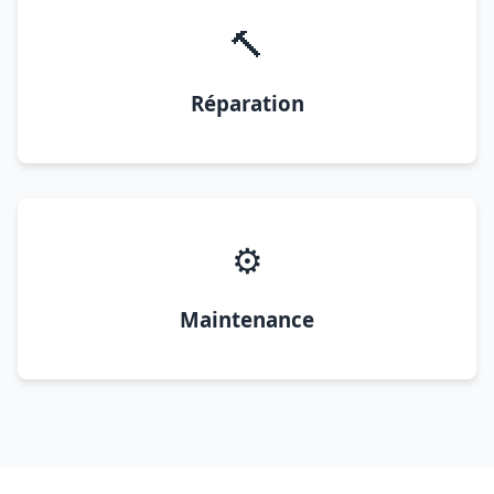
🔨
Réparation
⚙️
Maintenance