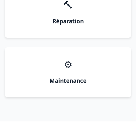
🔨
Réparation
⚙️
Maintenance