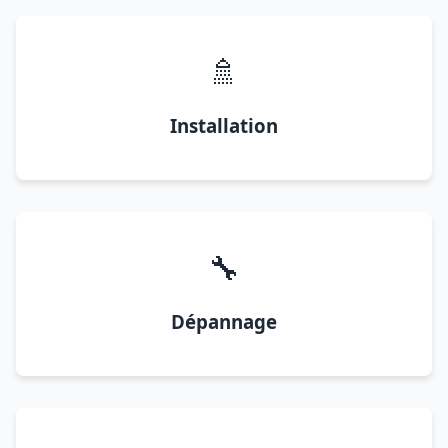
🚿
Installation
🔧
Dépannage