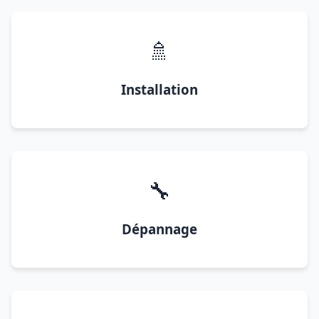
🚿
Installation
🔧
Dépannage