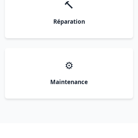
🔨
Réparation
⚙️
Maintenance