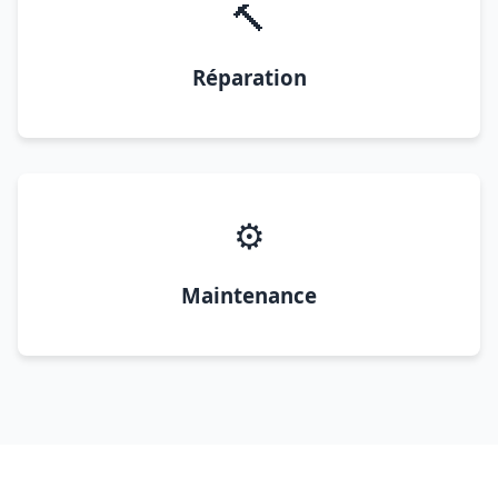
🔨
Réparation
⚙️
Maintenance