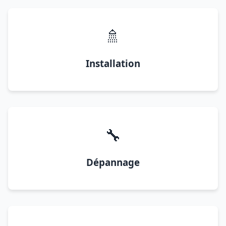
🚿
Installation
🔧
Dépannage