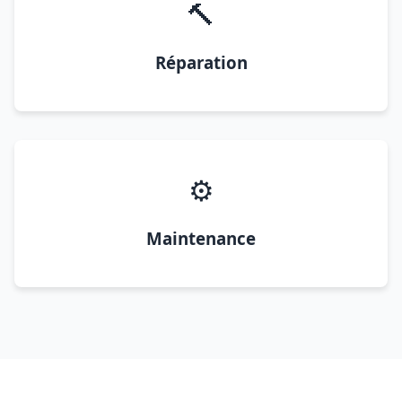
🔨
Réparation
⚙️
Maintenance