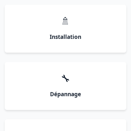
🚿
Installation
🔧
Dépannage