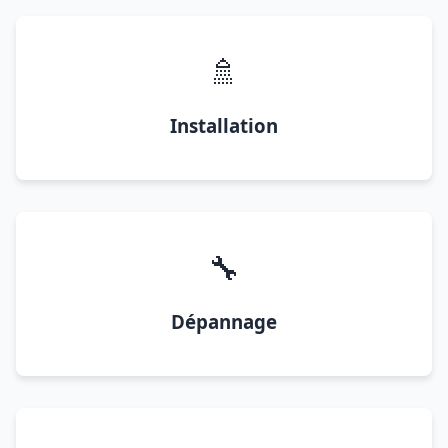
🚿
Installation
🔧
Dépannage