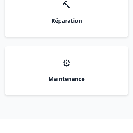
🔨
Réparation
⚙️
Maintenance