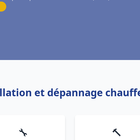
allation et dépannage chauf
🔧
🔨