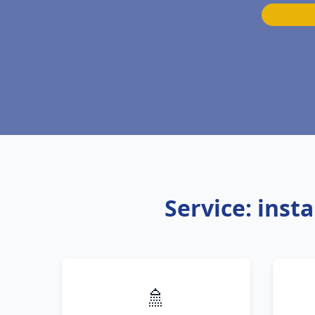
Service: inst
🚿