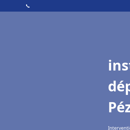
📞
ins
dé
Pé
Intervent