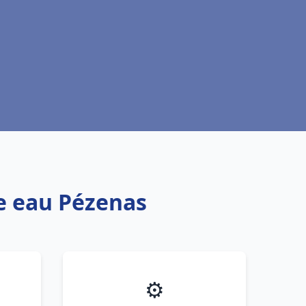
fe eau Pézenas
⚙️