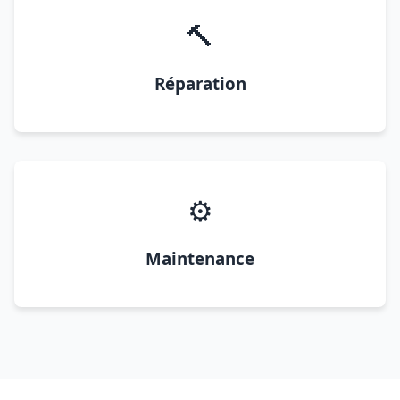
🔨
Réparation
⚙️
Maintenance