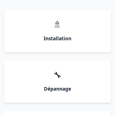
🚿
Installation
🔧
Dépannage