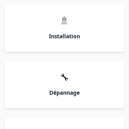
🚿
Installation
🔧
Dépannage