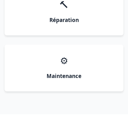
🔨
Réparation
⚙️
Maintenance