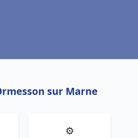
u Ormesson sur Marne
⚙️