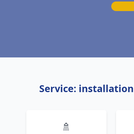
Service: installati
🚿