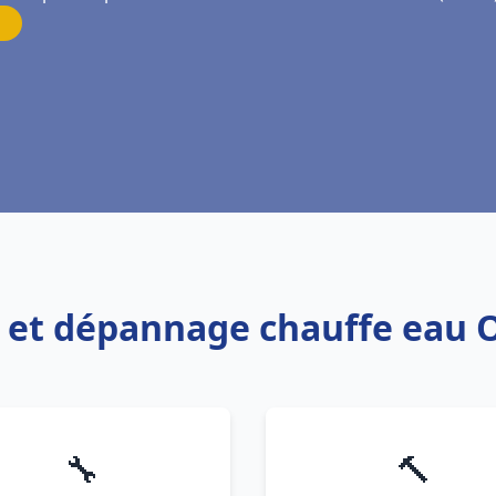
on et dépannage chauffe ea
🔧
🔨