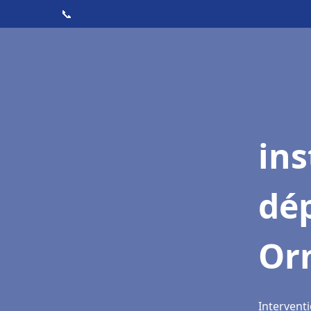
📞
ins
dé
Or
Intervent