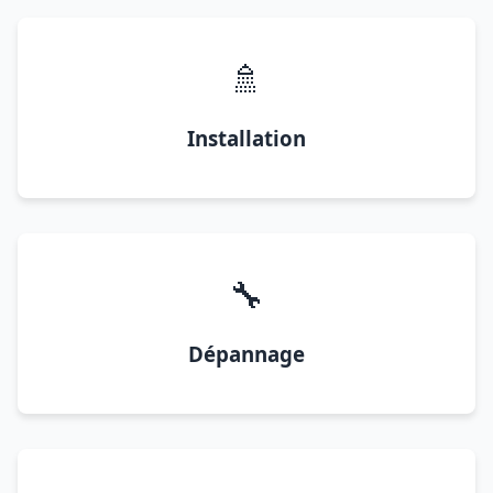
🚿
Installation
🔧
Dépannage