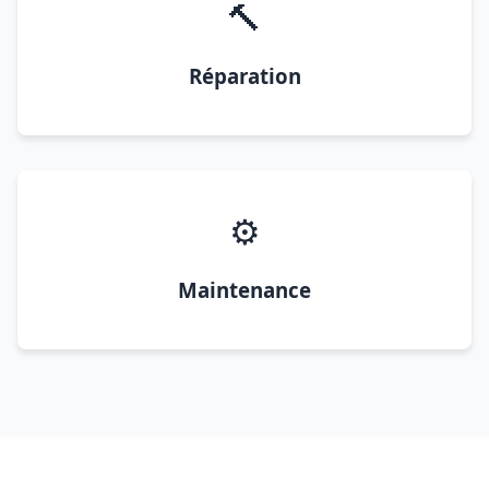
🔨
Réparation
⚙️
Maintenance