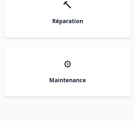
🔨
Réparation
⚙️
Maintenance