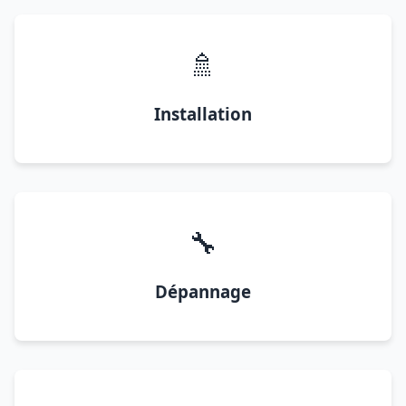
🚿
Installation
🔧
Dépannage