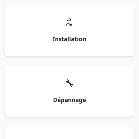
🚿
Installation
🔧
Dépannage