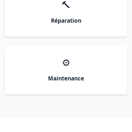
🔨
Réparation
⚙️
Maintenance