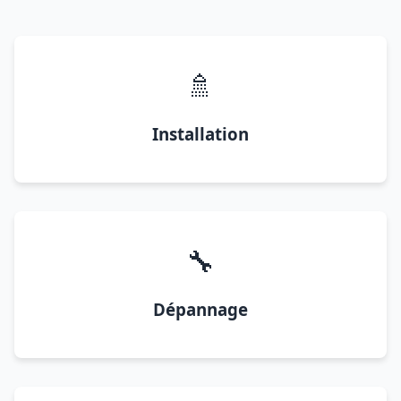
🚿
Installation
🔧
Dépannage