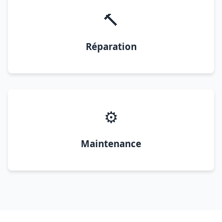
🔨
Réparation
⚙️
Maintenance