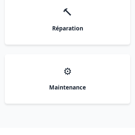
🔨
Réparation
⚙️
Maintenance