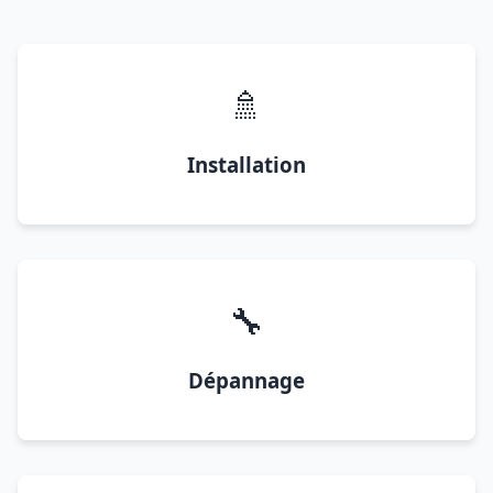
🚿
Installation
🔧
Dépannage