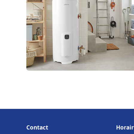
Contact
Horair