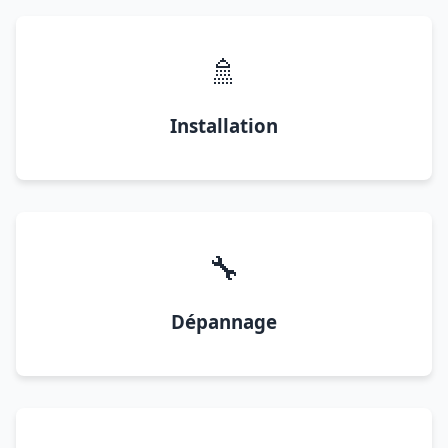
🚿
Installation
🔧
Dépannage