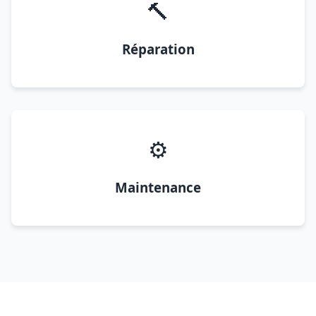
🔨
Réparation
⚙️
Maintenance