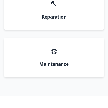
🔨
Réparation
⚙️
Maintenance