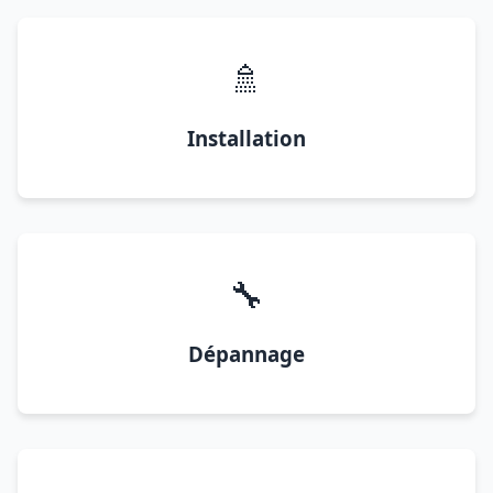
🚿
Installation
🔧
Dépannage