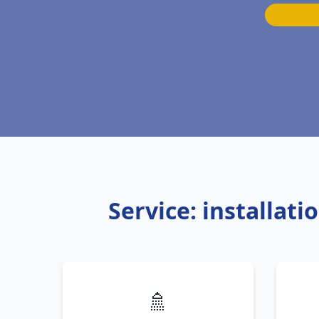
Service: installat
🚿