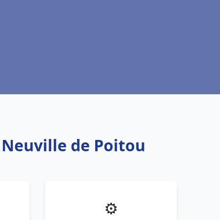
 Neuville de Poitou
⚙️