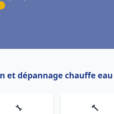
ion et dépannage chauffe eau
🔧
🔨