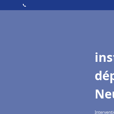
📞
ins
dé
Neu
Interventi