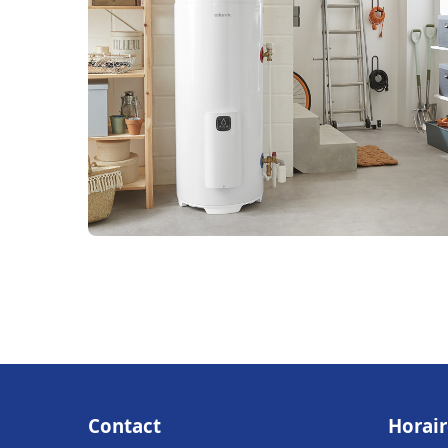
Contact
Horair