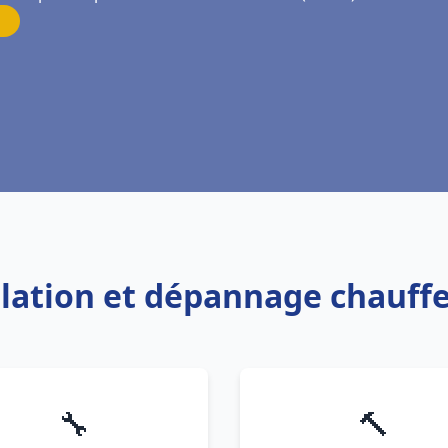
allation et dépannage chauf
🔧
🔨