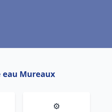
fe eau Mureaux
⚙️