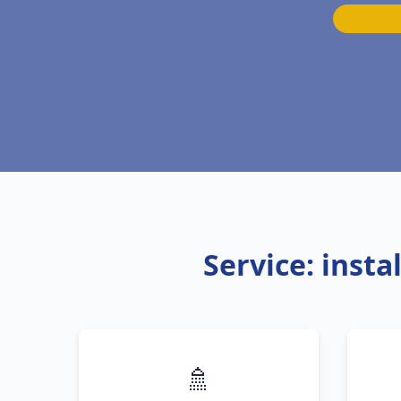
Service: inst
🚿