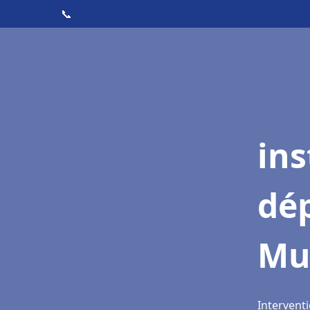
📞
ins
dé
Mu
Intervent