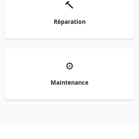
🔨
Réparation
⚙️
Maintenance