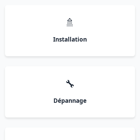
🚿
Installation
🔧
Dépannage