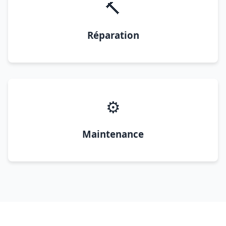
🔨
Réparation
⚙️
Maintenance