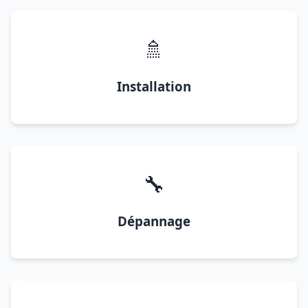
🚿
Installation
🔧
Dépannage